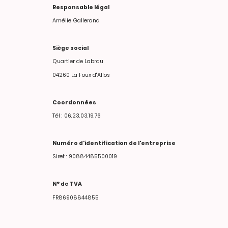
Responsable légal
Amélie Gallerand
Siège social
Quartier de Labrau
04260 La Foux d'Allos
Coordonnées
Tél : 06.23.03.19.76
Numéro d'identification de l'entreprise
Siret : 90884485500019
N° de TVA
FR86908844855